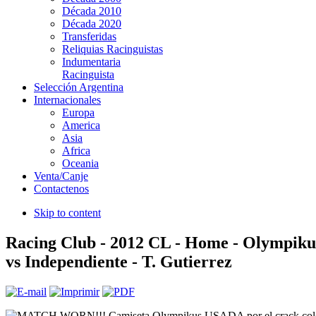
Década 2010
Década 2020
Transferidas
Reliquias Racinguistas
Indumentaria
Racinguista
Selección Argentina
Internacionales
Europa
America
Asia
Africa
Oceania
Venta/Canje
Contactenos
Skip to content
Racing Club - 2012 CL - Home - Olympiku
vs Independiente - T. Gutierrez