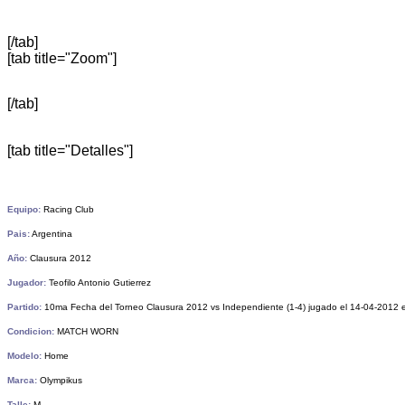
[/tab]
[tab title="Zoom"]
[/tab]
[tab title="Detalles"]
Equipo:
Racing Club
Pais:
Argentina
Año:
Clausura 2012
Jugador:
Teofilo Antonio Gutierrez
Partido:
10ma Fecha del Torneo Clausura 2012 vs Independiente (1-4) jugado el 14-04-2012 
Condicion:
MATCH WORN
Modelo:
Home
Marca:
Olympikus
Talle:
M