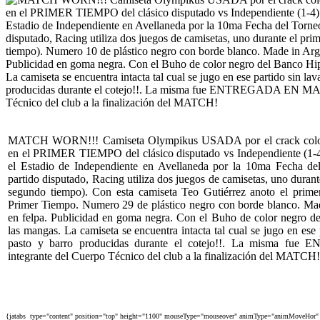
MATCH WORN!!! Camiseta Olympikus USADA por el crack colomb
en el PRIMER TIEMPO del clásico disputado vs Independiente (1-
el Estadio de Independiente en Avellaneda por la 10ma Fecha de
partido disputado, Racing utiliza dos juegos de camisetas, uno durant
segundo tiempo). Con esta camiseta Teo Gutiérrez anoto el primer
Primer Tiempo. Numero 29 de plástico negro con borde blanco. Ma
en felpa. Publicidad en goma negra. Con el Buho de color negro d
las mangas. La camiseta se encuentra intacta tal cual se jugo en ese
pasto y barro producidas durante el cotejo!!. La misma 
integrante del Cuerpo Técnico del club a la finalización del MATCH!
{jatabs type="content" position="top" height="1100" mouseType="mouseover" animType="animMoveHor" 