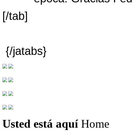
[/tab]
{/jatabs}
Usted está aquí
Home