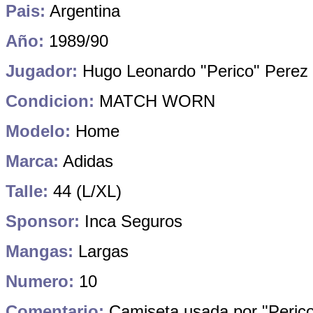
Pais:
Argentina
Año:
1989/90
Jugador:
Hugo Leonardo "Perico" Perez
Condicion:
MATCH WORN
Modelo:
Home
Marca:
Adidas
Talle:
44 (L/XL)
Sponsor:
Inca Seguros
Mangas:
Largas
Numero:
10
Comentario:
Camiseta usada por "Perico