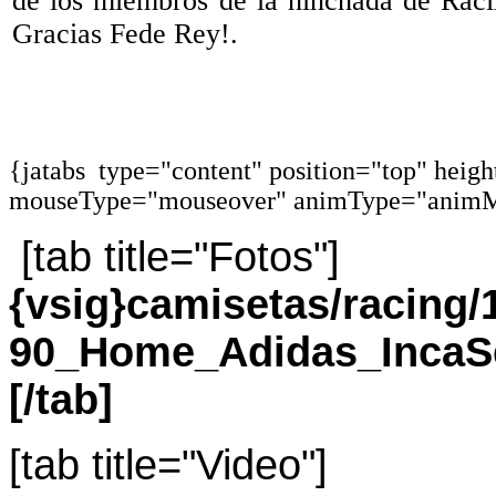
de los miembros de la hinchada de Raci
Gracias Fede Rey!.
{jatabs type="content" position="top" heig
mouseType="mouseover" animType="animM
[tab title="Fotos"]
{vsig}camisetas/racing
90_Home_Adidas_IncaS
[/tab]
[tab title="Video"]