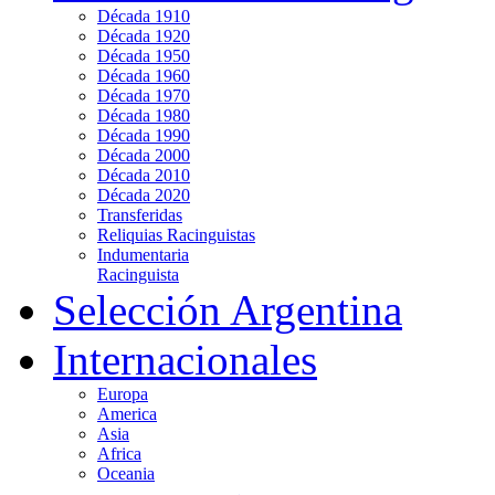
Década 1910
Década 1920
Década 1950
Década 1960
Década 1970
Década 1980
Década 1990
Década 2000
Década 2010
Década 2020
Transferidas
Reliquias Racinguistas
Indumentaria
Racinguista
Selección Argentina
Internacionales
Europa
America
Asia
Africa
Oceania