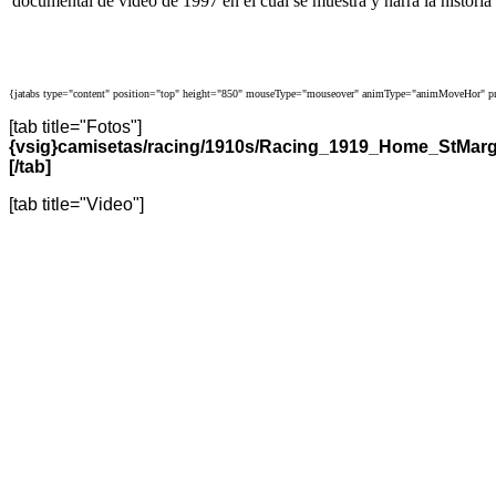
documental de video de 1997 en el cual se muestra y narra la historia 
{jatabs type="content" position="top" height="850" mouseType="mouseover" animType="animMoveHor" pr
[tab title="Fotos"]
{vsig}camisetas/racing/1910s/Racing_1919_Home_StMar
[/tab]
[tab title="Video"]