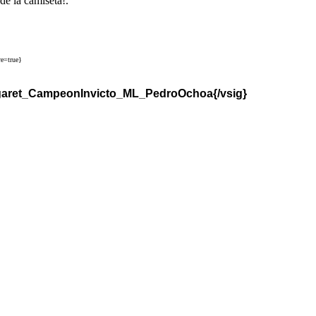
de la camiseta!.
e=true}
garet_CampeonInvicto_ML_PedroOchoa{/vsig}