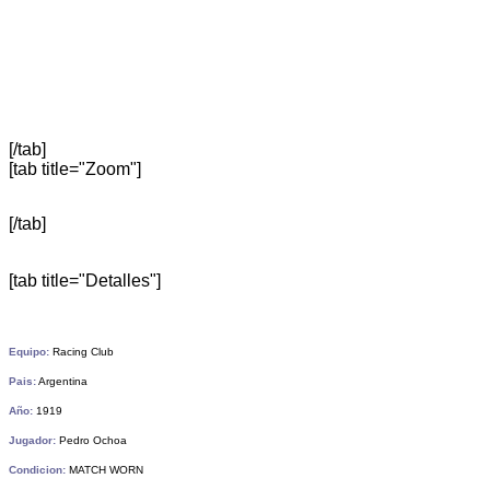
[/tab]
[tab title="Zoom"]
[/tab]
[tab title="Detalles"]
Equipo:
Racing Club
Pais:
Argentina
Año:
1919
Jugador:
Pedro Ochoa
Condicion:
MATCH WORN