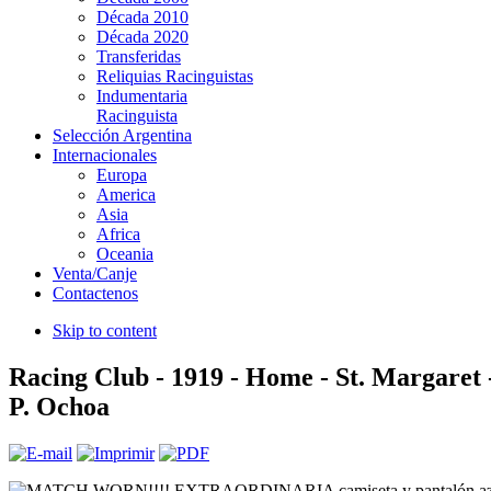
Década 2010
Década 2020
Transferidas
Reliquias Racinguistas
Indumentaria
Racinguista
Selección Argentina
Internacionales
Europa
America
Asia
Africa
Oceania
Venta/Canje
Contactenos
Skip to content
Racing Club - 1919 - Home - St. Margaret 
P. Ochoa