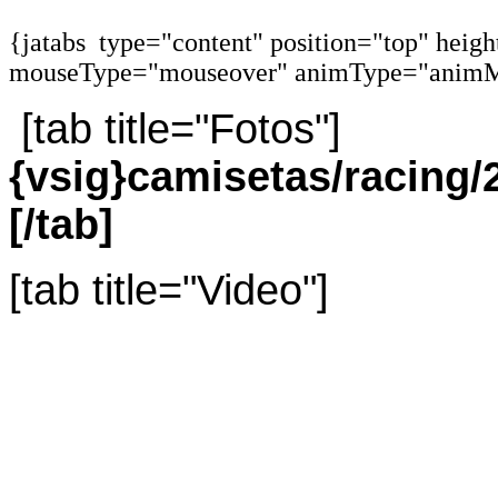
{jatabs type="content" position="top" heig
mouseType="mouseover" animType="animM
[tab title="Fotos"]
{vsig}camisetas/racin
[/tab]
[tab title="Video"]