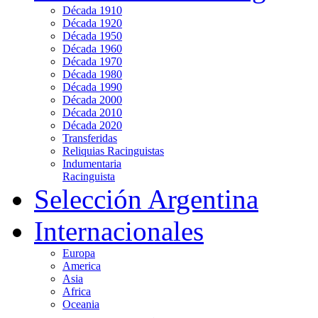
Década 1910
Década 1920
Década 1950
Década 1960
Década 1970
Década 1980
Década 1990
Década 2000
Década 2010
Década 2020
Transferidas
Reliquias Racinguistas
Indumentaria
Racinguista
Selección Argentina
Internacionales
Europa
America
Asia
Africa
Oceania