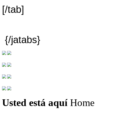
[/tab]
{/jatabs}
Usted está aquí
Home